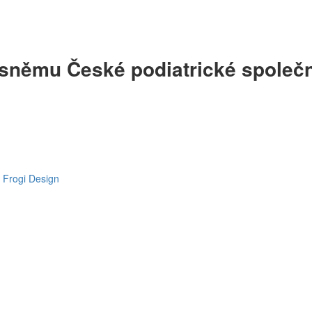
 sněmu České podiatrické společn
y
Frogi Design