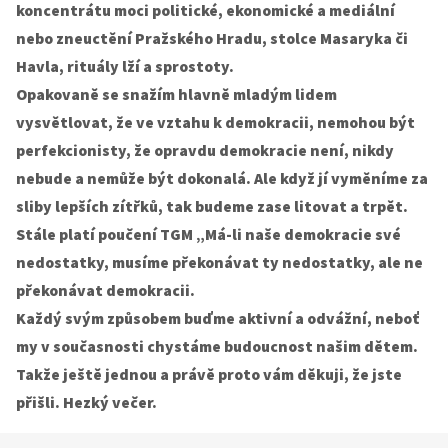
koncentrátu moci politické, ekonomické a mediální
nebo zneuctění Pražského Hradu, stolce Masaryka či
Havla, rituály lží a sprostoty.
Opakovaně se snažím hlavně mladým lidem
vysvětlovat, že ve vztahu k demokracii, nemohou být
perfekcionisty, že opravdu demokracie není, nikdy
nebude a nemůže být dokonalá. Ale když jí vyměníme za
sliby lepších zítřků, tak budeme zase litovat a trpět.
Stále platí poučení TGM „Má-li naše demokracie své
nedostatky, musíme překonávat ty nedostatky, ale ne
překonávat demokracii.
Každý svým způsobem buďme aktivní a odvážní, neboť
my v současnosti chystáme budoucnost našim dětem.
Takže ještě jednou a právě proto vám děkuji, že jste
přišli. Hezký večer.