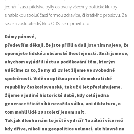
jednání zastupitelstva bylly osloveny všechny politické klukby
s nabídkou spoluúčasti formou zdravice, či krátkého proslovu. Za
sebe a zastupitelský klub ODS jsem pravil toto :
Dámy pánové,
především děkuji, že jste přišli a dali jste tím najevo, že
oponujete lidské a občanské lhostejnosti. Sešli jsme se,
abychom vyjádřili úctu a poděkování těm, kterým
vděčíme za to, že my už 28 let žijeme ve svobodné
společnosti. Viděno optikou první demokratické
republiky československé, tak už 8 let přesluhujeme.
Žijeme v jediné historické době, kdy celá jedna
generace třicátníků nezažila válku, ani diktaturu, o
tom mohli lidé 20 století jenom snít.
Tak jak dlouho nám to ještě vydrží? To záleží více než
kdy dříve, nikoli na geopolitice velmocí, ale hlavně na