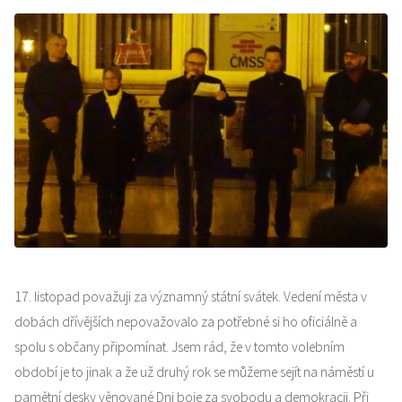
17. listopad považuji za významný státní svátek. Vedení města v
dobách dřívějších nepovažovalo za potřebné si ho oficiálně a
spolu s občany připomínat. Jsem rád, že v tomto volebním
období je to jinak a že už druhý rok se můžeme sejít na náměstí u
pamětní desky věnované Dni boje za svobodu a demokracii. Při