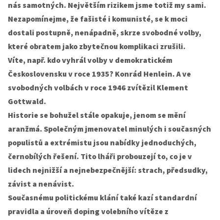
nás samotných. Největším rizikem jsme totiž my sami.
Nezapomínejme, že fašisté i komunisté, se k moci
dostali postupně, nenápadně, skrze svobodné volby,
které obratem jako zbytečnou komplikaci zrušili.
Víte, např. kdo vyhrál volby v demokratickém
Československu v roce 1935? Konrád Henlein. A ve
svobodných volbách v roce 1946 zvítězil Klement
Gottwald.
Historie se bohužel stále opakuje, jenom se mění
aranžmá. Společným jmenovatel minulých i současných
populistů a extrémistu jsou nabídky jednoduchých,
černobílých řešení. Tito lháři probouzejí to, co je v
lidech nejnižší a nejnebezpečnější: strach, předsudky,
závist a nenávist.
Současnému politickému klání také kazí standardní
pravidla a úroveň doping volebního vítěze z