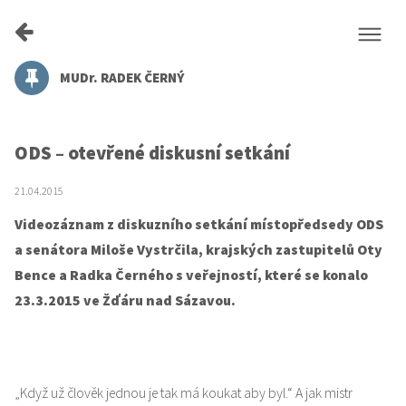
MUDr. RADEK ČERNÝ
ODS – otevřené diskusní setkání
21.04.2015
Videozáznam z diskuzního setkání místopředsedy ODS
a senátora Miloše Vystrčila, krajských zastupitelů Oty
Bence a Radka Černého s veřejností, které se konalo
23.3.2015 ve Žďáru nad Sázavou.
„Když už člověk jednou je tak má koukat aby byl.“ A jak mistr