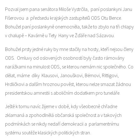
Pozval jsem pana senátora Miloše Vystrčila, paní poslankyni Janu
Fišerovou a předsedu krajských zastupitelů ODS Otu Bence.
Bohužel paní poslankyně onemocněla, takže to zbylo na tři chlapy
v chalupě – Kavárně u Tety Hany ve Žďáře nad Sázavou.
Bohužel prsty jedné ruky by mne stačily na hosty, kteří nejsou členy
ODS. Omluvy od oslovených osobností byly často rámovány
narážkami na minulost ODS, se kterou nemám nic společného. Co
dělat, máme díky Klausovi, Janouškovi, Bémovi, Rittigovi,
Hrdličkovi a dalším hroznou pověst, kterou nelze smazat žádnou
presidentskou amnestii s aboličním dodatkem pro tuneláře.
Ještě k tomu navíc žijeme v době, kdy všeobecně chřadne
zklamaná a zpohodlnělá občanská společnost a v takových
podmínkách se nikdy nedaří demokracii a parlamentnímu
systému soutěže klasických politických stran.