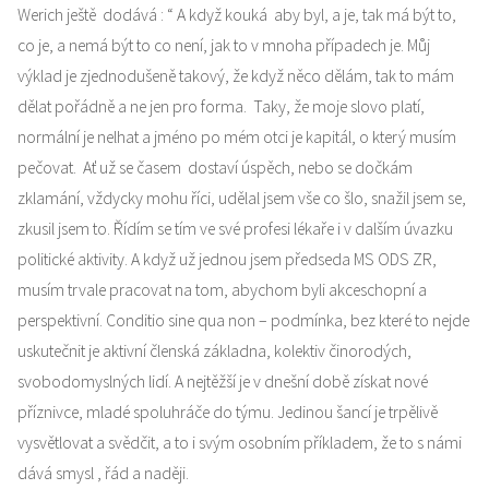
Werich ještě dodává : “ A když kouká aby byl, a je, tak má být to,
co je, a nemá být to co není, jak to v mnoha případech je. Můj
výklad je zjednodušeně takový, že když něco dělám, tak to mám
dělat pořádně a ne jen pro forma. Taky, že moje slovo platí,
normální je nelhat a jméno po mém otci je kapitál, o který musím
pečovat. Ať už se časem dostaví úspěch, nebo se dočkám
zklamání, vždycky mohu říci, udělal jsem vše co šlo, snažil jsem se,
zkusil jsem to. Řídím se tím ve své profesi lékaře i v dalším úvazku
politické aktivity. A když už jednou jsem předseda MS ODS ZR,
musím trvale pracovat na tom, abychom byli akceschopní a
perspektivní. Conditio sine qua non – podmínka, bez které to nejde
uskutečnit je aktivní členská základna, kolektiv činorodých,
svobodomyslných lidí. A nejtěžší je v dnešní době získat nové
příznivce, mladé spoluhráče do týmu. Jedinou šancí je trpělivě
vysvětlovat a svědčit, a to i svým osobním příkladem, že to s námi
dává smysl , řád a naději.