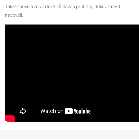
Takže znovu a znovu trpělivě hlavou proti zdi, dokud ta zeď
nepovolí.