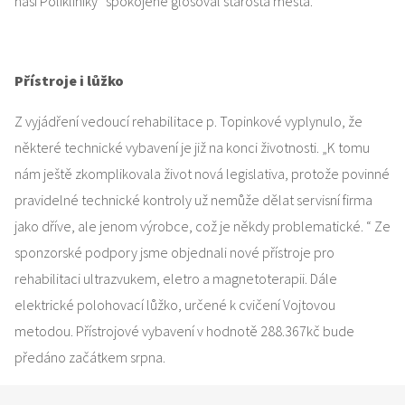
naší Polikliniky“ spokojeně glosoval starosta města.
Přístroje i lůžko
Z vyjádření vedoucí rehabilitace p. Topinkové vyplynulo, že
některé technické vybavení je již na konci životnosti. „K tomu
nám ještě zkomplikovala život nová legislativa, protože povinné
pravidelné technické kontroly už nemůže dělat servisní firma
jako dříve, ale jenom výrobce, což je někdy problematické. “ Ze
sponzorské podpory jsme objednali nové přístroje pro
rehabilitaci ultrazvukem, eletro a magnetoterapii. Dále
elektrické polohovací lůžko, určené k cvičení Vojtovou
metodou. Přístrojové vybavení v
hodnotě 288.367kč bude
předáno začátkem srpna.