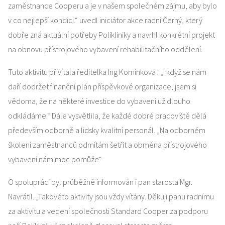
zaměstnance Cooperu a je v našem společném zájmu, aby bylo
v co nejlepší kondici.“ uvedl iniciátor akce radní Černý, který
dobře zná aktuální potřeby Polikliniky a navrhl konkrétní projekt
na obnovu přístrojového vybavení rehabilitačního oddělení.
Tuto aktivitu přivítala ředitelka Ing Komínková : „I když se nám
daří dodržet finanční plán příspěvkové organizace, jsem si
vědoma, že na některé investice do vybavení už dlouho
odkládáme.“ Dále vysvětlila, že každé dobré pracoviště dělá
především odborně a lidsky kvalitní personál. „Na odborném
školení zaměstnanců odmítám šetřit a obměna přístrojového
vybavení nám moc pomůže“
O spolupráci byl průběžně informován i pan starosta Mgr.
Navrátil. „Takovéto aktivity jsou vždy vítány. Děkuji panu radnímu
za aktivitu a vedení společnosti Standard Cooper za podporu