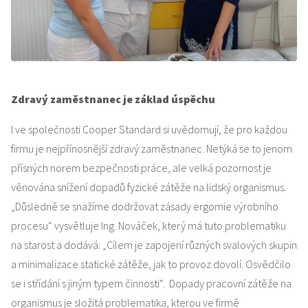
Zdravý zaměstnanec je základ úspěchu
I ve společnosti Cooper Standard si uvědomují, že pro každou
firmu je nejpřínosnější zdravý zaměstnanec. Netýká se to jenom
přísných norem bezpečnosti práce, ale velká pozornost je
věnována snížení dopadů fyzické zátěže na lidský organismus.
„Důsledně se snažíme dodržovat zásady ergomie výrobního
procesu“ vysvětluje Ing. Nováček, který má tuto problematiku
na starost a dodává: „Cílem je zapojení různých svalových skupin
a minimalizace statické zátěže, jak to provoz dovolí. Osvědčilo
se i střídání s jiným typem činnosti“. Dopady pracovní zátěže na
organismus je složitá problematika, kterou ve firmě