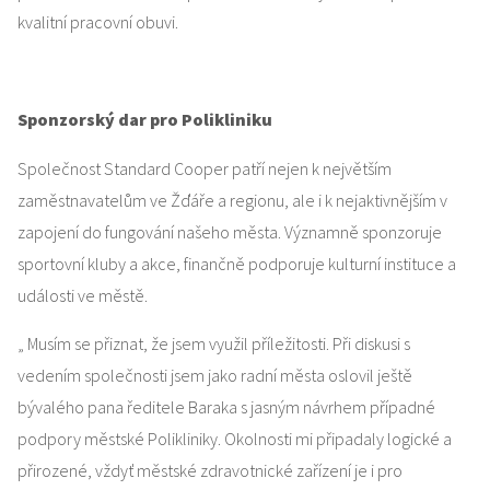
kvalitní pracovní obuvi.
Sponzorský dar pro Polikliniku
Společnost Standard Cooper patří nejen k největším
zaměstnavatelům ve Žďáře a regionu, ale i k nejaktivnějším v
zapojení do fungování našeho města. Významně sponzoruje
sportovní kluby a akce, finančně podporuje kulturní instituce a
události ve městě.
„ Musím se přiznat, že jsem využil příležitosti. Při diskusi s
vedením společnosti jsem jako radní města oslovil ještě
bývalého pana ředitele Baraka s jasným návrhem případné
podpory městské Polikliniky. Okolnosti mi připadaly logické a
přirozené, vždyť městské zdravotnické zařízení je i pro