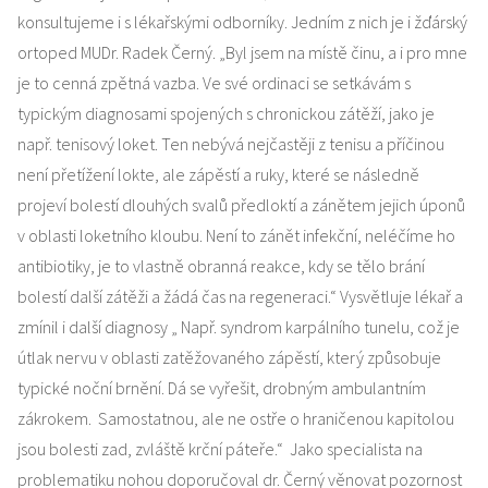
konsultujeme i s lékařskými odborníky. Jedním z nich je i žďárský
ortoped MUDr. Radek Černý. „Byl jsem na místě činu, a i pro mne
je to cenná zpětná vazba. Ve své ordinaci se setkávám s
typickým diagnosami spojených s chronickou zátěží, jako je
např. tenisový loket. Ten nebývá nejčastěji z tenisu a příčinou
není přetížení lokte, ale zápěstí a ruky, které se následně
projeví bolestí dlouhých svalů předloktí a zánětem jejich úponů
v oblasti loketního kloubu. Není to zánět infekční, neléčíme ho
antibiotiky, je to vlastně obranná reakce, kdy se tělo brání
bolestí další zátěži a žádá čas na regeneraci.“ Vysvětluje lékař a
zmínil i další diagnosy „ Např. syndrom karpálního tunelu, což je
útlak nervu v oblasti zatěžovaného zápěstí, který způsobuje
typické noční brnění. Dá se vyřešit, drobným ambulantním
zákrokem. Samostatnou, ale ne ostře o hraničenou kapitolou
jsou bolesti zad, zvláště krční páteře.“ Jako specialista na
problematiku nohou doporučoval dr. Černý věnovat pozornost