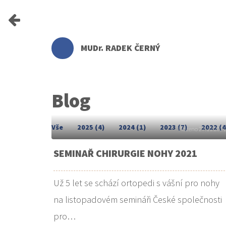
MUDr. RADEK ČERNÝ
Blog
Vše
2025 (4)
2024 (1)
2023 (7)
2022 (4
Vloženo 27.11.202
SEMINAŘ CHIRURGIE NOHY 2021
Už 5 let se schází ortopedi s vášní pro nohy
na listopadovém semináři České společnosti
pro…