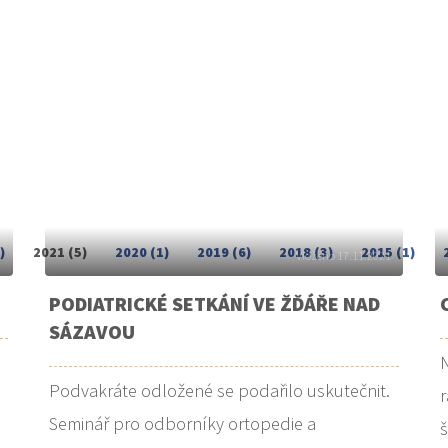
)
2021 (5)
2020 (1)
2019 (6)
2018 (3)
2015 (1)
1
Vloženo 17.11.2021
PODIATRICKÉ SETKÁNÍ VE ŽĎÁŘE NAD
SÁZAVOU
N
Podvakráte odložené se podařilo uskutečnit.
r
Seminář pro odborníky ortopedie a