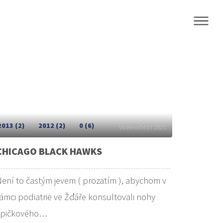
2013 (2)
2012 (2)
0 (6)
Vloženo 04.07.2021
CHICAGO BLACK HAWKS
ení to častým jevem ( prozatím ), abychom v
ámci podiatrie ve Žďáře konsultovali nohy
špičkového…