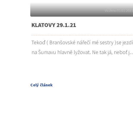
Vloženo 31.01.202
KLATOVY 29.1.21
Tekoď ( Branšovské nářečí mé sestry )se jezd
na Šumavu hlavně lyžovat. Ne tak já, neboť j
Celý článek