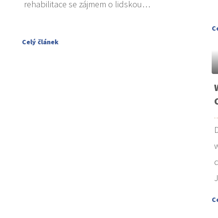
rehabilitace se zájmem o lidskou…
C
Celý článek
D
w
d
J
C