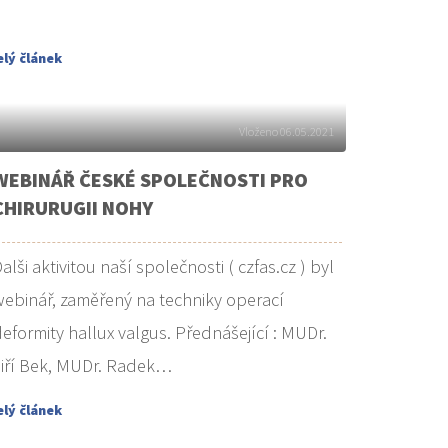
elý článek
Vloženo 06.05.2021
WEBINÁŘ ČESKÉ SPOLEČNOSTI PRO
CHIRURUGII NOHY
alši aktivitou naší společnosti ( czfas.cz ) byl
ebinář, zaměřený na techniky operací
eformity hallux valgus. Přednášející : MUDr.
iří Bek, MUDr. Radek…
elý článek