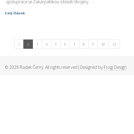
spolupráce se Zakarpatskou oblastí Ukrajiny…
Celý článek
1
2
3
4
5
6
7
8
9
10
11
©
2026
Radek Černý. All rights reserved | Designed by
Frogi Design