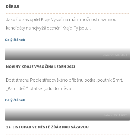
DĚKUJI
Jakožto zastupitel Kraje Vysočina mám možnost navrhnou
kandidáty na nejvyšší ocenění Kraje. Ty jsou…
Celý článek
Vloženo 06.02.2023
NOVINY KRAJE VYSOČINA LEDEN 2023
Dost strachu Podle středověkého příběhu potkal poutník Smrt.
„Kam jdeš?“ ptal se. „Jdu do města…
Celý článek
Vloženo 20.11.2022
17. LISTOPAD VE MĚSTĚ ŽĎÁR NAD SÁZAVOU