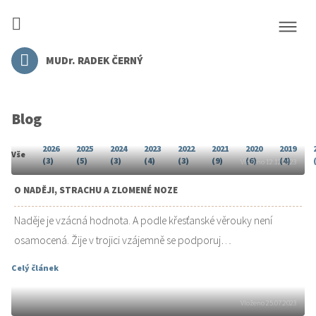
MUDr. RADEK ČERNÝ
Blog
2026
2025
2024
2023
2022
2021
2020
2019
Vše
(3)
(5)
(3)
(4)
(3)
(9)
(6)
(4)
Vloženo 12.12.2023
O NADĚJI, STRACHU A ZLOMENÉ NOZE
Naděje je vzácná hodnota. A podle křesťanské věrouky není
osamocená. Žije v trojici vzájemně se podporuj…
Celý článek
Vloženo 25.07.2023