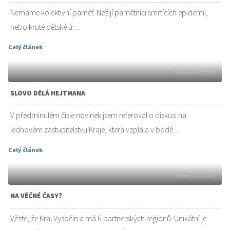
Nemáme kolektivní paměť. Nežijí pamětníci smrtících epidemii,
nebo kruté dětské ú…
Celý článek
Vloženo 25.04.2021
SLOVO DĚLÁ HEJTMANA
V předminulém čísle novinek jsem referoval o diskusi na
lednovém zastupitelstvu Kraje, která vzplála v bodě…
Celý článek
Vloženo 13.02.2021
NA VĚČNÉ ČASY?
Vězte, že Kraj Vysočin a má 6 partnerských regionů. Unikátní je