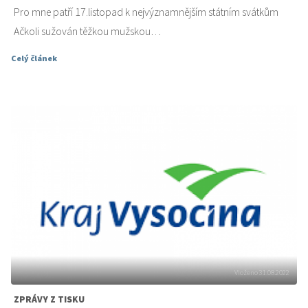
Pro mne patří 17.listopad k nejvýznamnějším státním svátkům
Ačkoli sužován těžkou mužskou…
Celý článek
Vloženo 31.08.2022
ZPRÁVY Z TISKU