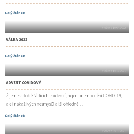
Celý článek
Vloženo 10.04.2022
VÁLKA 2022
Celý článek
Vloženo 15.12.2021
ADVENT COVIDOVÝ
Žijeme v době řádících epidemií, nejen onemocnění COVID-19,
ale i nakažlivých nesmyslů a lží ohledně…
Celý článek
Vloženo 25.10.2021