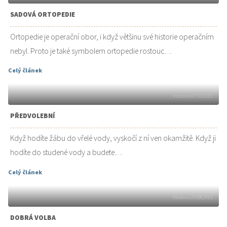
SADOVÁ ORTOPEDIE
Ortopedie je operační obor, i když většinu své historie operačním
nebyl. Proto je také symbolem ortopedie rostouc…
Celý článek
Vloženo 07.10.2021
PŘEDVOLEBNÍ
Když hodíte žábu do vřelé vody, vyskočí z ní ven okamžitě. Když ji
hodíte do studené vody a budete…
Celý článek
Vloženo 25.08.2021
DOBRÁ VOLBA