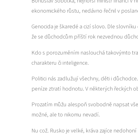
Bohuslav Sobotka, nejhorší ministr financí v n
ekonomického růstu, nedávno řečnil v posl
Genocida je škaredé a cizí slovo. Dle slovník
že se důchodcům příští rok nezvednou důcho
Kdo s porozuměním naslouchá takovýmto trapn
charakteru či inteligence.
Politici nás zadlužují všechny, děti i důcho
peníze ztratí hodnotu. V některých řeckých 
Prozatím můžu alespoň svobodně napsat vše, 
možné, ale to nikomu nevadí.
Nu což. Rusko je velké, kráva zajíce nedohoní 