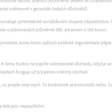
ovodobé historii, za jehož odborného vedení se ztrojnásobil 
anecké sněmovně o genocidě českých důchodců.
u označuje systematické vyvražďování skupiny obyvatelstva.
dy o plánovaných průměrně 300, ale jenom o 100 korun.
ostem, komu tento způsob politické argumentace přijde n
dce. K čemu budou na papíře valorizované důchody, když je
oblastech funguje už prý jenom směnný obchod.
co projde mojí myslí. To beztrestně za komunistů nešlo. Z
a lidé jsou nepoučitelní.