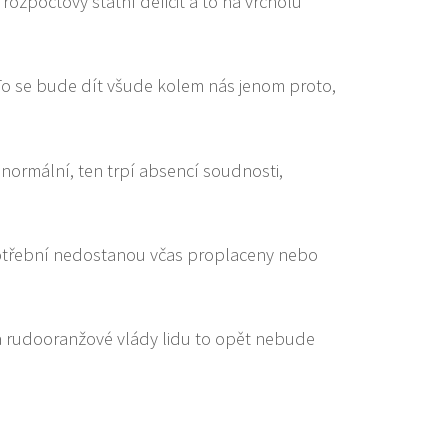
rozpočtový státní deficit a to na vrcholu
 To se bude dít všude kolem nás jenom proto,
ormální, ten trpí absencí soudnosti,
 potřební nedostanou včas proplaceny nebo
a rudooranžové vlády lidu to opět nebude