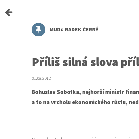
MUDr. RADEK ČERNÝ
Příliš silná slova př
01.08.2012
Bohuslav Sobotka, nejhorší ministr finan
a to na vrcholu ekonomického růstu, ne