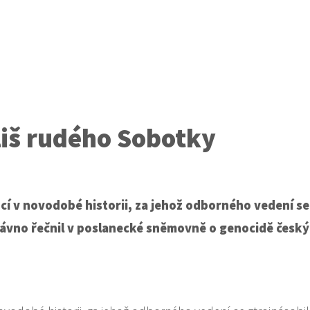
íliš rudého Sobotky
cí v novodobé historii, za jehož odborného vedení se 
dávno řečnil v poslanecké sněmovně o genocidě česk