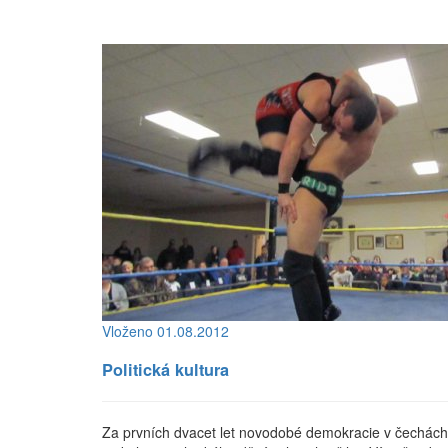
Vloženo 01.08.2012
Politická kultura
Za prvních dvacet let novodobé demokracie v čechách