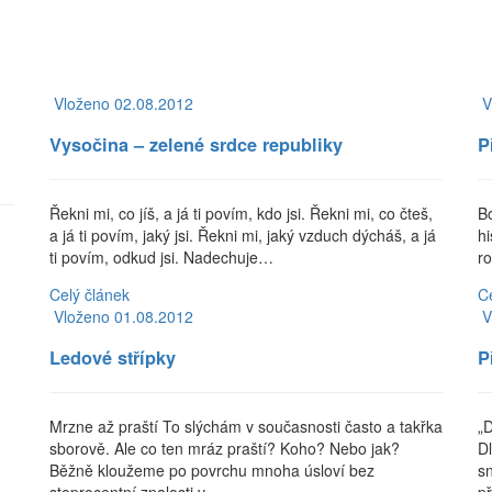
Vloženo 02.08.2012
V
Vysočina – zelené srdce republiky
P
Řekni mi, co jíš, a já ti povím, kdo jsi. Řekni mi, co čteš,
B
a já ti povím, jaký jsi. Řekni mi, jaký vzduch dýcháš, a já
hi
ti povím, odkud jsi. Nadechuje…
r
Celý článek
C
Vloženo 01.08.2012
V
Ledové střípky
P
Mrzne až praští To slýchám v současnosti často a takřka
„
sborově. Ale co ten mráz praští? Koho? Nebo jak?
D
Běžně kloužeme po povrchu mnoha úsloví bez
s