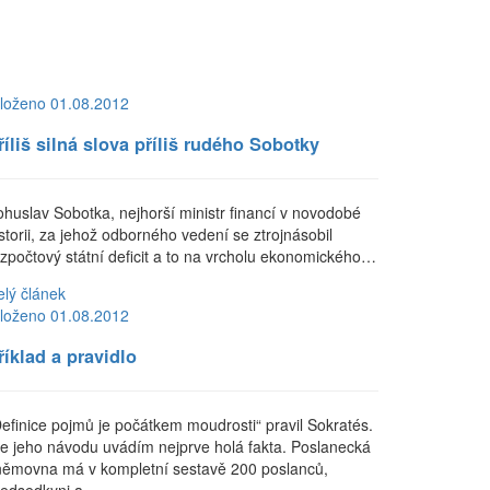
loženo 01.08.2012
říliš silná slova příliš rudého Sobotky
ohuslav Sobotka, nejhorší ministr financí v novodobé
storii, za jehož odborného vedení se ztrojnásobil
ozpočtový státní deficit a to na vrcholu ekonomického…
elý článek
loženo 01.08.2012
říklad a pravidlo
Definice pojmů je počátkem moudrosti“ pravil Sokratés.
le jeho návodu uvádím nejprve holá fakta. Poslanecká
němovna má v kompletní sestavě 200 poslanců,