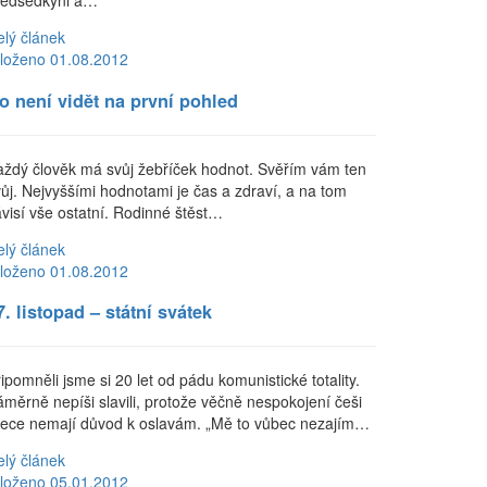
ředsedkyni a…
elý článek
loženo 01.08.2012
o není vidět na první pohled
aždý člověk má svůj žebříček hodnot. Svěřím vám ten
vůj. Nejvyššími hodnotami je čas a zdraví, a na tom
ávisí vše ostatní. Rodinné štěst…
elý článek
loženo 01.08.2012
7. listopad – státní svátek
ipomněli jsme si 20 let od pádu komunistické totality.
áměrně nepíši slavili, protože věčně nespokojení češi
řece nemají důvod k oslavám. „Mě to vůbec nezajím…
elý článek
loženo 05.01.2012