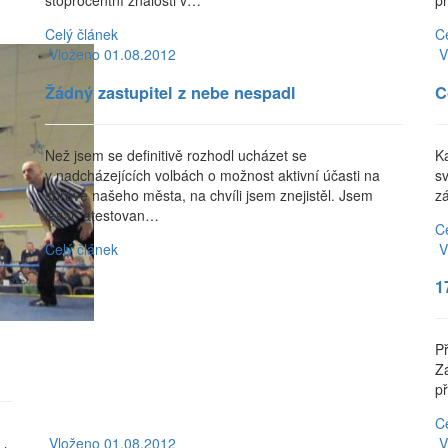
stoprocentní znalosti v…
p
Celý článek
C
Vloženo 01.08.2012
V
Žádný zastupitel z nebe nespadl
C
Než jsem se definitivě rozhodl ucházet se
K
v nadcházejících volbách o možnost aktivní účasti na
s
správě našeho města, na chvíli jsem znejistěl. Jsem
z
lékař, atestovan…
C
Celý článek
V
1
Př
Z
p
C
Vloženo 01.08.2012
V