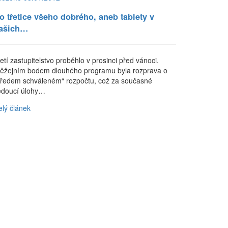
o třetice všeho dobrého, aneb tablety v
ašich…
etí zastupitelstvo proběhlo v prosinci před vánoci.
těžejním bodem dlouhého programu byla rozprava o
předem schváleném“ rozpočtu, což za současné
edoucí úlohy…
elý článek