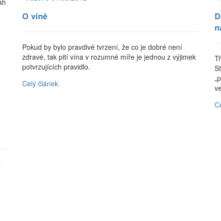
ah
O víně
D
n
Pokud by bylo pravdivé tvrzení, že co je dobré není
zdravé, tak pití vína v rozumné míře je jednou z výjimek
Tř
potvrzujících pravidlo.
S
„
Celý článek
v
C
a