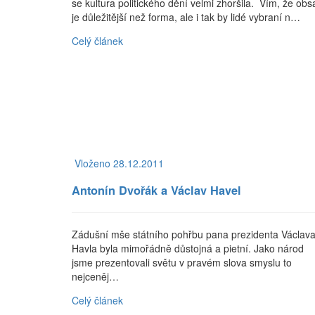
se kultura politického dění velmi zhoršila. Vím, že obs
je důležitější než forma, ale i tak by lidé vybraní n…
Celý článek
Vloženo 28.12.2011
Antonín Dvořák a Václav Havel
Zádušní mše státního pohřbu pana prezidenta Václav
Havla byla mimořádně důstojná a pietní. Jako národ
jsme prezentovali světu v pravém slova smyslu to
nejceněj…
Celý článek