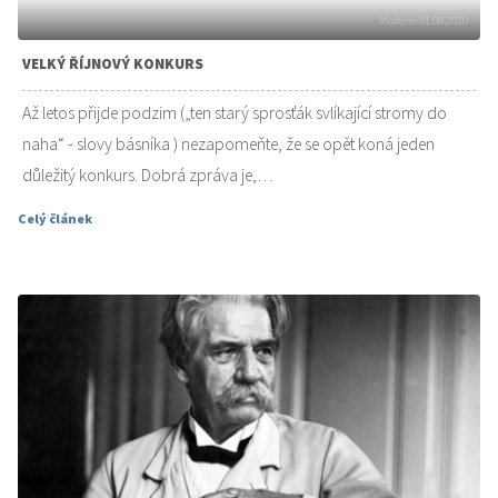
Vloženo 01.08.2010
VELKÝ ŘÍJNOVÝ KONKURS
Až letos přijde podzim („ten starý sprosťák svlíkající stromy do
naha“ - slovy básníka ) nezapomeňte, že se opět koná jeden
důležitý konkurs. Dobrá zpráva je,…
Celý článek