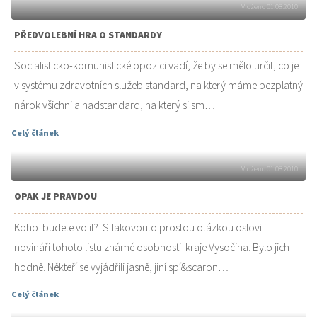
Vloženo 01.08.2010
PŘEDVOLEBNÍ HRA O STANDARDY
Socialisticko-komunistické opozici vadí, že by se mělo určit, co je
v systému zdravotních služeb standard, na který máme bezplatný
nárok všichni a nadstandard, na který si sm…
Celý článek
Vloženo 01.08.2010
OPAK JE PRAVDOU
Koho budete volit? S takovouto prostou otázkou oslovili
novináři tohoto listu známé osobnosti kraje Vysočina. Bylo jich
hodně. Někteří se vyjádřili jasně, jiní spí&scaron…
Celý článek