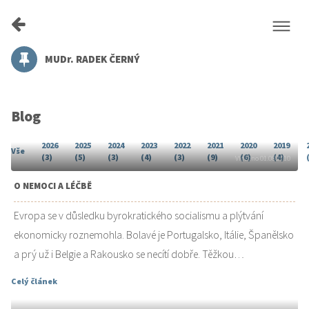
MUDr. RADEK ČERNÝ
Blog
2026
2025
2024
2023
2022
2021
2020
2019
Vše
(3)
(5)
(3)
(4)
(3)
(9)
(6)
(4)
Vloženo 01.08.2010
O NEMOCI A LÉČBĚ
Evropa se v důsledku byrokratického socialismu a plýtvání
ekonomicky roznemohla. Bolavé je Portugalsko, Itálie, Španělsko
a prý už i Belgie a Rakousko se necítí dobře. Těžkou…
Celý článek