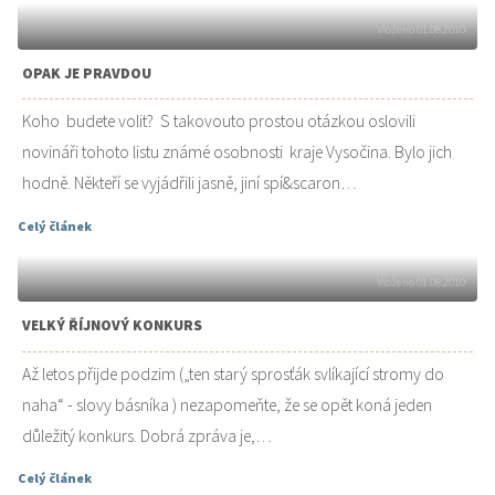
Vloženo 01.08.2010
OPAK JE PRAVDOU
Koho budete volit? S takovouto prostou otázkou oslovili
novináři tohoto listu známé osobnosti kraje Vysočina. Bylo jich
hodně. Někteří se vyjádřili jasně, jiní spí&scaron…
Celý článek
Vloženo 01.08.2010
VELKÝ ŘÍJNOVÝ KONKURS
Až letos přijde podzim („ten starý sprosťák svlíkající stromy do
naha“ - slovy básníka ) nezapomeňte, že se opět koná jeden
důležitý konkurs. Dobrá zpráva je,…
Celý článek