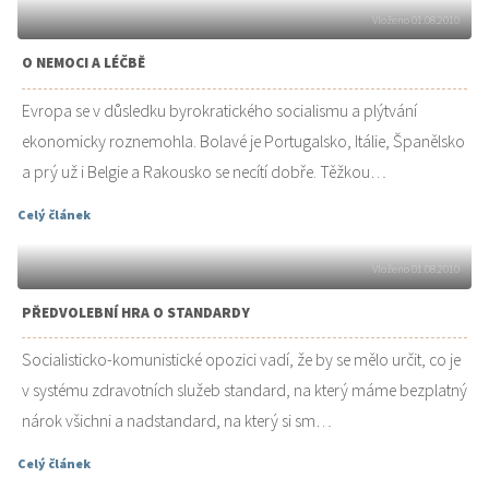
Vloženo 01.08.2010
O NEMOCI A LÉČBĚ
Evropa se v důsledku byrokratického socialismu a plýtvání
ekonomicky roznemohla. Bolavé je Portugalsko, Itálie, Španělsko
a prý už i Belgie a Rakousko se necítí dobře. Těžkou…
Celý článek
Vloženo 01.08.2010
PŘEDVOLEBNÍ HRA O STANDARDY
Socialisticko-komunistické opozici vadí, že by se mělo určit, co je
v systému zdravotních služeb standard, na který máme bezplatný
nárok všichni a nadstandard, na který si sm…
Celý článek