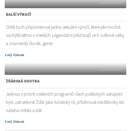
Vloženo 01.08.2011
DALŠÍ VÝROČÍ
Chtěl bych připomenout jedno aktuální výročí, které jste možná
zachytili letmo v mediích. Legendární pilot bojů ze II. světové války
a znamenitý člověk, gener…
Celý článek
Vloženo 01.08.2011
ŽĎÁRSKÁ SOUTKA
Jednou z priorit volebních programů všech politických uskupení
bylo zatraktivnit Žďár jako turistický cíl, přitáhnout návštěvníky do
našeho města a dát…
Celý článek