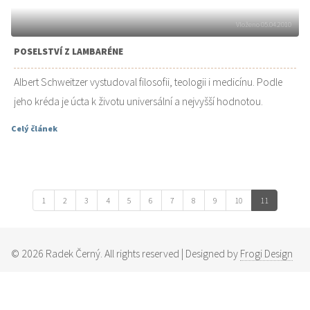
Vloženo 05.04.2010
POSELSTVÍ Z LAMBARÉNE
Albert Schweitzer vystudoval filosofii, teologii i medicínu. Podle
jeho kréda je úcta k životu universální a nejvyšší hodnotou.
Celý článek
1
2
3
4
5
6
7
8
9
10
11
©
2026
Radek Černý. All rights reserved | Designed by
Frogi Design