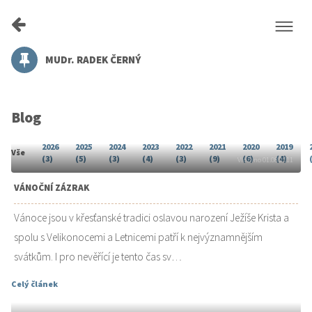
MUDr. RADEK ČERNÝ
Blog
2026
2025
2024
2023
2022
2021
2020
2019
Vše
(3)
(5)
(3)
(4)
(3)
(9)
(6)
(4)
Vloženo 01.08.2011
VÁNOČNÍ ZÁZRAK
Vánoce jsou v křesťanské tradici oslavou narození Ježíše Krista a
spolu s Velikonocemi a Letnicemi patří k nejvýznamnějším
svátkům. I pro nevěřící je tento čas sv…
Celý článek